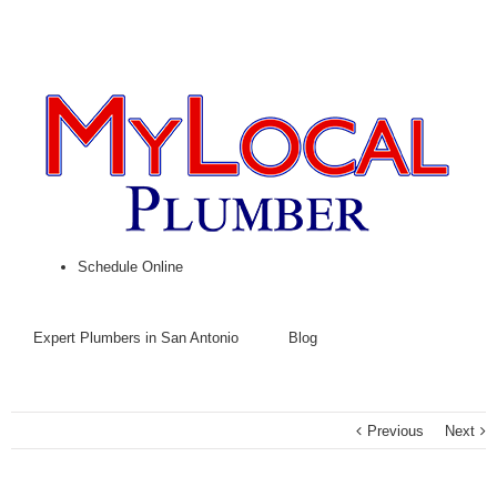
Schedule Online
Expert Plumbers in San Antonio
Blog
Previous
Next