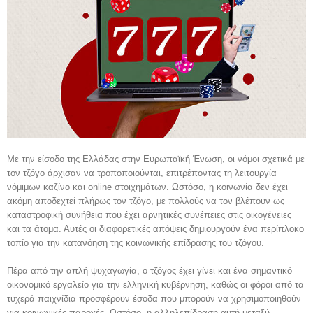
Με την είσοδο της Ελλάδας στην Ευρωπαϊκή Ένωση, οι νόμοι σχετικά με
τον τζόγο άρχισαν να τροποποιούνται, επιτρέποντας τη λειτουργία
νόμιμων καζίνο και online στοιχημάτων. Ωστόσο, η κοινωνία δεν έχει
ακόμη αποδεχτεί πλήρως τον τζόγο, με πολλούς να τον βλέπουν ως
καταστροφική συνήθεια που έχει αρνητικές συνέπειες στις οικογένειες
και τα άτομα. Αυτές οι διαφορετικές απόψεις δημιουργούν ένα περίπλοκο
τοπίο για την κατανόηση της κοινωνικής επίδρασης του τζόγου.
Πέρα από την απλή ψυχαγωγία, ο τζόγος έχει γίνει και ένα σημαντικό
οικονομικό εργαλείο για την ελληνική κυβέρνηση, καθώς οι φόροι από τα
τυχερά παιχνίδια προσφέρουν έσοδα που μπορούν να χρησιμοποιηθούν
για κοινωνικές παροχές. Ωστόσο, η αλληλεπίδραση αυτή μεταξύ