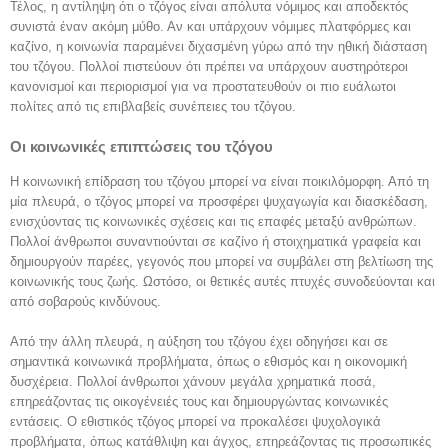
Τέλος, η αντίληψη ότι ο τζόγος είναι απόλυτα νόμιμος και αποδεκτός
συνιστά έναν ακόμη μύθο. Αν και υπάρχουν νόμιμες πλατφόρμες και
καζίνο, η κοινωνία παραμένει διχασμένη γύρω από την ηθική διάσταση
του τζόγου. Πολλοί πιστεύουν ότι πρέπει να υπάρχουν αυστηρότεροι
κανονισμοί και περιορισμοί για να προστατευθούν οι πιο ευάλωτοι
πολίτες από τις επιβλαβείς συνέπειες του τζόγου.
Οι κοινωνικές επιπτώσεις του τζόγου
Η κοινωνική επίδραση του τζόγου μπορεί να είναι ποικιλόμορφη. Από τη
μία πλευρά, ο τζόγος μπορεί να προσφέρει ψυχαγωγία και διασκέδαση,
ενισχύοντας τις κοινωνικές σχέσεις και τις επαφές μεταξύ ανθρώπων.
Πολλοί άνθρωποι συναντιούνται σε καζίνο ή στοιχηματικά γραφεία και
δημιουργούν παρέες, γεγονός που μπορεί να συμβάλει στη βελτίωση της
κοινωνικής τους ζωής. Ωστόσο, οι θετικές αυτές πτυχές συνοδεύονται και
από σοβαρούς κινδύνους.
Από την άλλη πλευρά, η αύξηση του τζόγου έχει οδηγήσει και σε
σημαντικά κοινωνικά προβλήματα, όπως ο εθισμός και η οικονομική
δυσχέρεια. Πολλοί άνθρωποι χάνουν μεγάλα χρηματικά ποσά,
επηρεάζοντας τις οικογένειές τους και δημιουργώντας κοινωνικές
εντάσεις. Ο εθιστικός τζόγος μπορεί να προκαλέσει ψυχολογικά
προβλήματα, όπως κατάθλιψη και άγχος, επηρεάζοντας τις προσωπικές