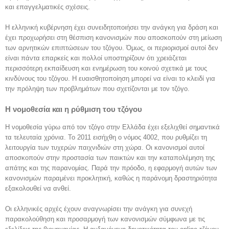
και επαγγελματικές σχέσεις.
Η ελληνική κυβέρνηση έχει συνειδητοποιήσει την ανάγκη για δράση και
έχει προχωρήσει στη θέσπιση κανονισμών που αποσκοπούν στη μείωση
των αρνητικών επιπτώσεων του τζόγου. Όμως, οι περιορισμοί αυτοί δεν
είναι πάντα επαρκείς και πολλοί υποστηρίζουν ότι χρειάζεται
περισσότερη εκπαίδευση και ενημέρωση του κοινού σχετικά με τους
κινδύνους του τζόγου. Η ευαισθητοποίηση μπορεί να είναι το κλειδί για
την πρόληψη των προβλημάτων που σχετίζονται με τον τζόγο.
Η νομοθεσία και η ρύθμιση του τζόγου
Η νομοθεσία γύρω από τον τζόγο στην Ελλάδα έχει εξελιχθεί σημαντικά
τα τελευταία χρόνια. Το 2011 εισήχθη ο νόμος 4002, που ρυθμίζει τη
λειτουργία των τυχερών παιχνιδιών στη χώρα. Οι κανονισμοί αυτοί
αποσκοπούν στην προστασία των παικτών και την καταπολέμηση της
απάτης και της παρανομίας. Παρά την πρόοδο, η εφαρμογή αυτών των
κανονισμών παραμένει προκλητική, καθώς η παράνομη δραστηριότητα
εξακολουθεί να ανθεί.
Οι ελληνικές αρχές έχουν αναγνωρίσει την ανάγκη για συνεχή
παρακολούθηση και προσαρμογή των κανονισμών σύμφωνα με τις