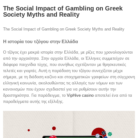
The Social Impact of Gambling on Greek
Society Myths and Reality
The Social Impact of Gambling on Greek Society Myths and Reality
Η ιστορία του τζόγου στην Ελλάδα
Ο τζόγος έχει μακρά ιστορία στην Ελλάδα, με ρίζες που χρονολογούνται
από την αρχαιότητα. Στην αρχαία Ελλάδα, οι Έλληνες συμμετείχαν σε
διάφορα παιχνίδια τύχης, που συνήθως σχετίζονταν με θρησκευτικές
τελετές και γιορτές. Αυτή η παράδοση του τζόγου συνεχίζεται μέχρι
σήμερα, με τη διάδοση καζίνο και στοιχηματικών γραφείων στη σύγχρονη
ελληνική κοινωνία, ακολουθώντας τις αλλαγές των νόμων και των
κανονισμών που έχουν σχεδιαστεί για να ρυθμίσουν αυτήν την
δραστηριότητα. Για παράδειγμα, το
VipHive casino
αποτελεί ένα από τα
παραδείγματα αυτής της εξέλιξης.