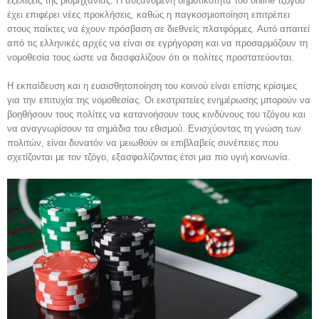
εξελίξεις της βιομηχανίας. Η αυξανόμενη δημοτικότητα του online τζόγου
έχει επιφέρει νέες προκλήσεις, καθώς η παγκοσμιοποίηση επιτρέπει
στους παίκτες να έχουν πρόσβαση σε διεθνείς πλατφόρμες. Αυτό απαιτεί
από τις ελληνικές αρχές να είναι σε εγρήγορση και να προσαρμόζουν τη
νομοθεσία τους ώστε να διασφαλίζουν ότι οι πολίτες προστατεύονται.
Η εκπαίδευση και η ευαισθητοποίηση του κοινού είναι επίσης κρίσιμες
για την επιτυχία της νομοθεσίας. Οι εκστρατείες ενημέρωσης μπορούν να
βοηθήσουν τους πολίτες να κατανοήσουν τους κινδύνους του τζόγου και
να αναγνωρίσουν τα σημάδια του εθισμού. Ενισχύοντας τη γνώση των
πολιτών, είναι δυνατόν να μειωθούν οι επιβλαβείς συνέπειες που
σχετίζονται με τον τζόγο, εξασφαλίζοντας έτσι μια πιο υγιή κοινωνία.