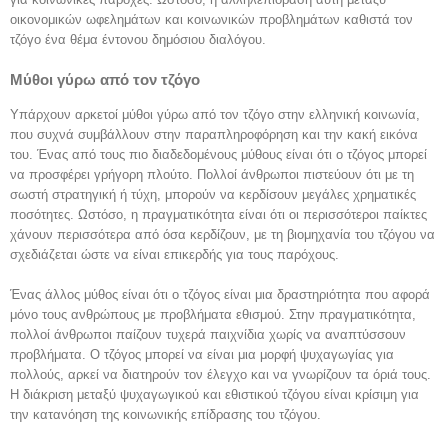
οικονομικών ωφελημάτων και κοινωνικών προβλημάτων καθιστά τον
τζόγο ένα θέμα έντονου δημόσιου διαλόγου.
Μύθοι γύρω από τον τζόγο
Υπάρχουν αρκετοί μύθοι γύρω από τον τζόγο στην ελληνική κοινωνία,
που συχνά συμβάλλουν στην παραπληροφόρηση και την κακή εικόνα
του. Ένας από τους πιο διαδεδομένους μύθους είναι ότι ο τζόγος μπορεί
να προσφέρει γρήγορη πλούτο. Πολλοί άνθρωποι πιστεύουν ότι με τη
σωστή στρατηγική ή τύχη, μπορούν να κερδίσουν μεγάλες χρηματικές
ποσότητες. Ωστόσο, η πραγματικότητα είναι ότι οι περισσότεροι παίκτες
χάνουν περισσότερα από όσα κερδίζουν, με τη βιομηχανία του τζόγου να
σχεδιάζεται ώστε να είναι επικερδής για τους παρόχους.
Ένας άλλος μύθος είναι ότι ο τζόγος είναι μια δραστηριότητα που αφορά
μόνο τους ανθρώπους με προβλήματα εθισμού. Στην πραγματικότητα,
πολλοί άνθρωποι παίζουν τυχερά παιχνίδια χωρίς να αναπτύσσουν
προβλήματα. Ο τζόγος μπορεί να είναι μια μορφή ψυχαγωγίας για
πολλούς, αρκεί να διατηρούν τον έλεγχο και να γνωρίζουν τα όριά τους.
Η διάκριση μεταξύ ψυχαγωγικού και εθιστικού τζόγου είναι κρίσιμη για
την κατανόηση της κοινωνικής επίδρασης του τζόγου.