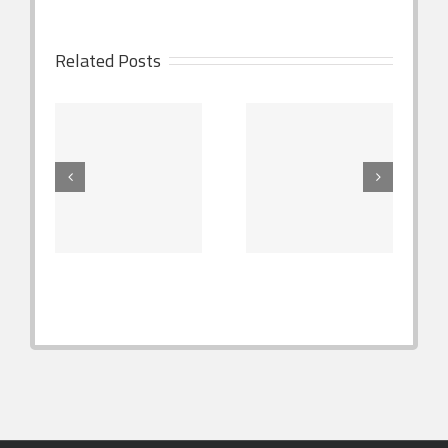
Related Posts
ies NZ
Why Fair Go Casino
Online Pokies NZ:
review:
Australia is a
Discover the best
gaming
trusted choice for
bonuses and
ces
AFL betting and
promotions in 2026
ou are
exciting