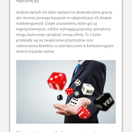
regularnej gry.
Analiza danych nie tylko wpływa na doświadczenia graczy,
ale również pomaga kasynom w optymalizacji ich działań
marketingowych. Dzięki zrozumieniu, które gry są
najpopularniejsze, a które wymagają poprawy, operatorzy
mogą skuteczniej zarządzać swoją ofertą. To z kolei
przekłada się na zwiększenie przychodów oraz
zadowolenia klientów, co jest kluczowe w konkurencyjnym
świecie hazardu online.