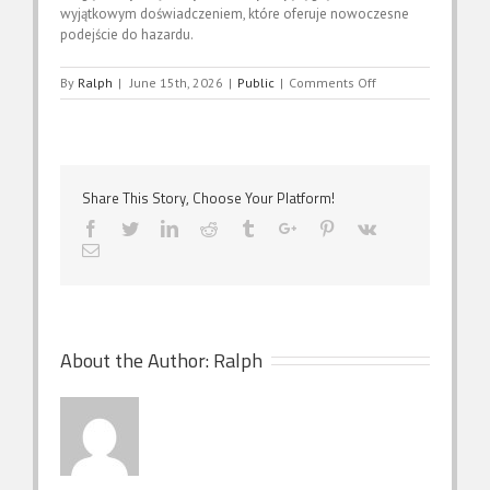
wyjątkowym doświadczeniem, które oferuje nowoczesne
podejście do hazardu.
on
By
Ralph
|
June 15th, 2026
|
Public
|
Comments Off
Jak
technologia
zmienia
doświadczenia
graczy
Share This Story, Choose Your Platform!
w
kasynach
Facebook
Twitter
Linkedin
Reddit
Tumblr
Google+
Pinterest
Vk
Email
About the Author:
Ralph