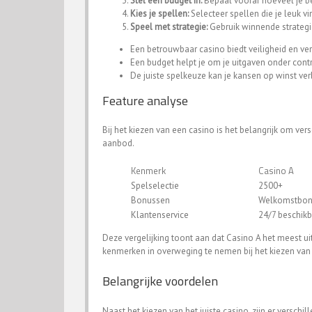
Stel een budget in:
Bepaal vooraf hoeveel je ber
Kies je spellen:
Selecteer spellen die je leuk vi
Speel met strategie:
Gebruik winnende strategie
Een betrouwbaar casino biedt veiligheid en ve
Een budget helpt je om je uitgaven onder cont
De juiste spelkeuze kan je kansen op winst ver
Feature analyse
Bij het kiezen van een casino is het belangrijk om ver
aanbod.
Kenmerk
Casino A
Spelselectie
2500+
Bonussen
Welkomstbon
Klantenservice
24/7 beschik
Deze vergelijking toont aan dat Casino A het meest uit
kenmerken in overweging te nemen bij het kiezen van e
Belangrijke voordelen
Naast het kiezen van het juiste casino, zijn er versch