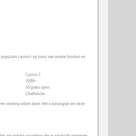
e populaire casino’s op basis van unieke functies en
Casino C
2000+
50 gratis spins
Chatfunctie
een storting willen doen. Het is belangrijk om deze
Hier zijn enkele voordelen die je aandacht verdienen: