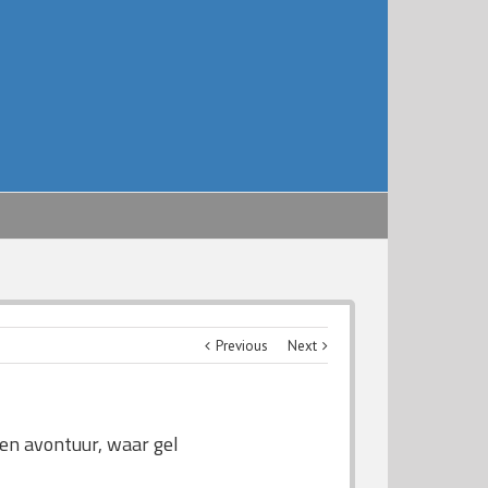
Previous
Next
 en avontuur, waar gel