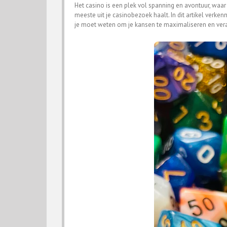
Het casino is een plek vol spanning en avontuur, waar
meeste uit je casinobezoek haalt. In dit artikel verke
je moet weten om je kansen te maximaliseren en vera