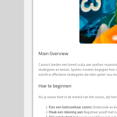
Main Overview
Casino’s bieden een breed scala aan spellen, waarond
strategieën en kennis. Spelers moeten begrijpen hoe 
inzicht in effectieve strategieën die elke speler zo
Hoe te beginnen
Als je nieuw bent in de wereld van het casino, zijn hi
Kies een betrouwbaar casino:
Onderzoek en kie
Maak een rekening aan:
Registreer jezelf met 