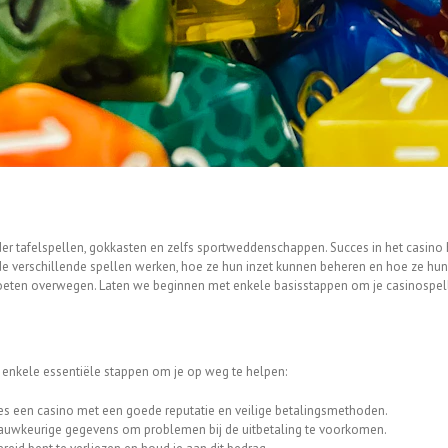
er tafelspellen, gokkasten en zelfs sportweddenschappen. Succes in het casino h
de verschillende spellen werken, hoe ze hun inzet kunnen beheren en hoe ze hun
u moeten overwegen. Laten we beginnen met enkele basisstappen om je casinospell
er enkele essentiële stappen om je op weg te helpen:
s een casino met een goede reputatie en veilige betalingsmethoden.
nauwkeurige gegevens om problemen bij de uitbetaling te voorkomen.