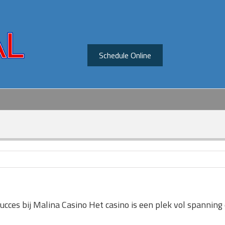
Schedule Online
ucces bij Malina Casino Het casino is een plek vol spanning