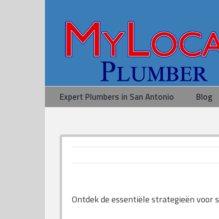
Expert Plumbers in San Antonio
Blog
Ontdek de essentiële strategieën voor s