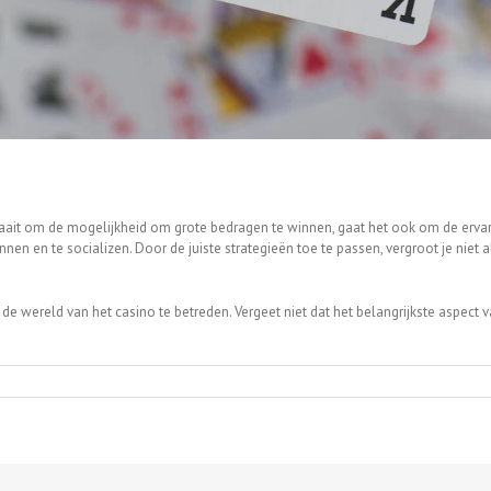
it om de mogelijkheid om grote bedragen te winnen, gaat het ook om de ervaring 
n en te socializen. Door de juiste strategieën toe te passen, vergroot je niet 
m de wereld van het casino te betreden. Vergeet niet dat het belangrijkste aspect 
tdek
sentiële
rategieën
or