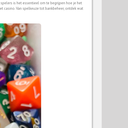
pelers is het essentieel om te begrijpen hoe je het
 het casino. Van spelkeuze tot bankbeheer, ontdek wat