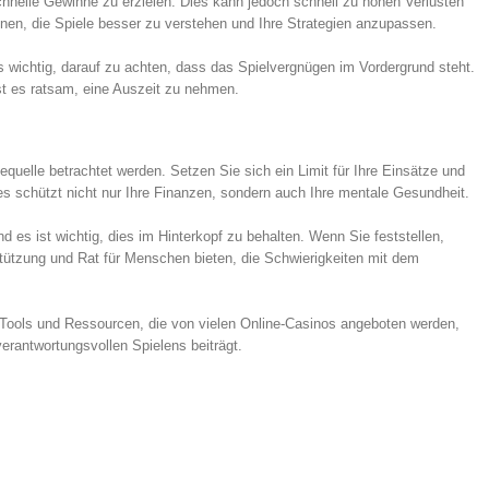
schnelle Gewinne zu erzielen. Dies kann jedoch schnell zu hohen Verlusten
nen, die Spiele besser zu verstehen und Ihre Strategien anzupassen.
es wichtig, darauf zu achten, dass das Spielvergnügen im Vordergrund steht.
st es ratsam, eine Auszeit zu nehmen.
equelle betrachtet werden. Setzen Sie sich ein Limit für Ihre Einsätze und
es schützt nicht nur Ihre Finanzen, sondern auch Ihre mentale Gesundheit.
nd es ist wichtig, dies im Hinterkopf zu behalten. Wenn Sie feststellen,
stützung und Rat für Menschen bieten, die Schwierigkeiten mit dem
 Tools und Ressourcen, die von vielen Online-Casinos angeboten werden,
erantwortungsvollen Spielens beiträgt.