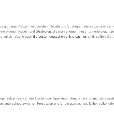
Es gibt eine Vielzahl von Spielen, Regeln und Strategien, die es zu beachten g
ine eigenen Regeln und Strategien, die man erlernen muss, um erfolgreich zu
Sie auf der Suche nach
die besten deutschen online casinos
sind, sollten Sie 
nfänger setzen sich an die Tische oder Spielautomaten, ohne sich mit den spe
en Unterschied zwischen Frustration und Erfolg ausmachen. Daher sollte jede