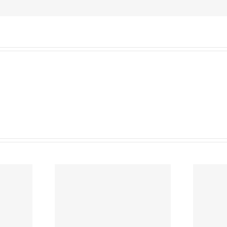
ezz ingyen
Online Pokies NZ mobile app
 Magyar Online
review: Seamless gaming
-ban?
experiences wherever you are