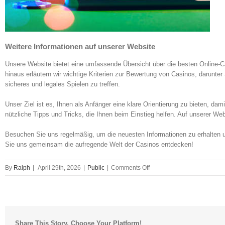
Weitere Informationen auf unserer Website
Unsere Website bietet eine umfassende Übersicht über die besten Online-Ca
hinaus erläutern wir wichtige Kriterien zur Bewertung von Casinos, darunte
sicheres und legales Spielen zu treffen.
Unser Ziel ist es, Ihnen als Anfänger eine klare Orientierung zu bieten, dam
nützliche Tipps und Tricks, die Ihnen beim Einstieg helfen. Auf unserer We
Besuchen Sie uns regelmäßig, um die neuesten Informationen zu erhalten und
Sie uns gemeinsam die aufregende Welt der Casinos entdecken!
on
By
Ralph
|
April 29th, 2026
|
Public
|
Comments Off
Casino
spielen
für
Anfänger
Tipps
Share This Story, Choose Your Platform!