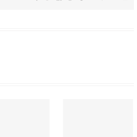
Online Pokies NZ: Discover
the best bonuses and
promotions in 2026