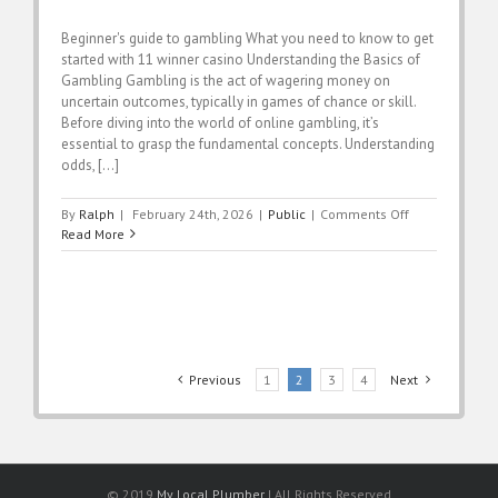
pin
Beginner's guide to gambling What you need to know to get
up
started with 11 winner casino Understanding the Basics of
Gambling Gambling is the act of wagering money on
uncertain outcomes, typically in games of chance or skill.
Before diving into the world of online gambling, it’s
essential to grasp the fundamental concepts. Understanding
odds, [...]
on
By
Ralph
|
February 24th, 2026
|
Public
|
Comments Off
Beginner's
Read More
guide
to
gambling
What
you
need
to
Previous
1
2
3
4
Next
know
to
get
started
with
11
© 2019
My Local Plumber
| All Rights Reserved