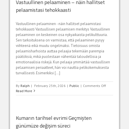
Vastuullinen pelaaminen – näin hallitset
çıkarabilirsiniz
pelaamistasi tehokkaasti
Vastuullinen pelaaminen - näin hallitset pelaamistasi
tehokkaasti Vastuullisen pelaamisen merkitys Vastuullinen
pelaaminen on keskeinen osa nykyaikaista pelikulttuuria.
Sen tarkoituksena on varmistaa, että pelaaminen pysyy
viihteenä eikä muutu ongelmaksi. Tietoisuus omista
pelaamisharhoista auttaa pelaajia tekemään parempia
päätöksiä, mikä puolestaan vähentää taloudellisia ja
emotionaalisia riskejä. Kun pelaaja ymmärtää vastuullisen
pelaamisen periaatteet, hän voi nauttia pelikokemuksesta
turvallisesti. Esimerkiksi [...]
on
By
Ralph
|
February 25th, 2026
|
Public
|
Comments Off
Vastuullinen
Read More
pelaaminen
–
näin
hallitset
Kumarın tarihsel evrimi Geçmişten
pelaamistasi
tehokkaasti
günümüze değişim süreci